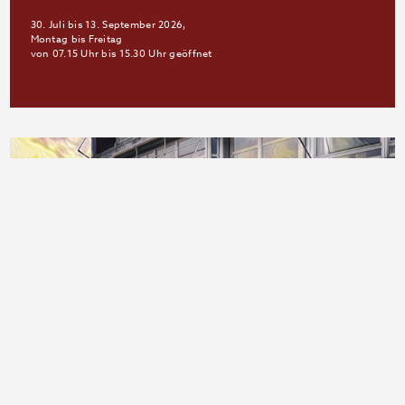
30. Juli bis 13. September 2026,
Montag bis Freitag
von 07.15 Uhr bis 15.30 Uhr geöffnet
FWG-News-Blog
21.07.2026: Lernortkooperation, Ausstellung Berufsfachschule