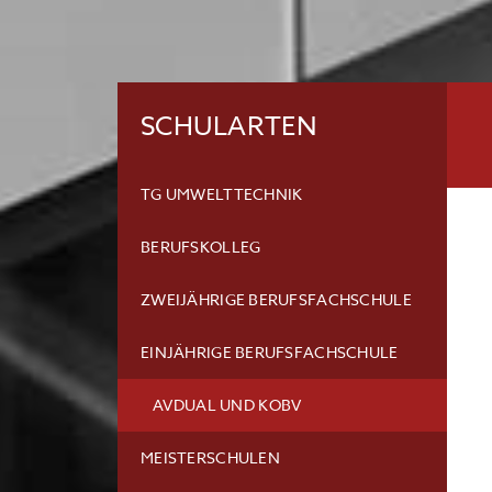
SCHULARTEN
TG UMWELTTECHNIK
BERUFSKOLLEG
ZWEIJÄHRIGE BERUFSFACHSCHULE
EINJÄHRIGE BERUFSFACHSCHULE
AVDUAL UND KOBV
MEISTERSCHULEN