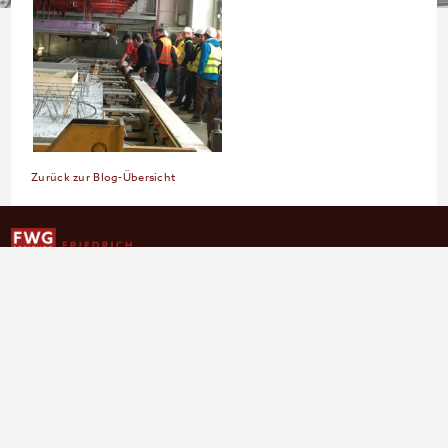
Zurück zur Blog-Übersicht
Bissierstraße 17 | 79114 Freiburg
Tel.:
0761 201-7741
| Fax.: 0761 201-7498
Sekretariat
Öffnungszeiten
Schulleitung
Betriebe
Bibliothek
Ferienpläne