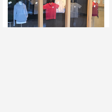
Zurück zur Blog-Übersicht
Bissierstraße 17 | 79114 Freiburg
Tel.:
0761 201-7741
| Fax.: 0761 201-7498
Sekretariat
Öffnungszeiten