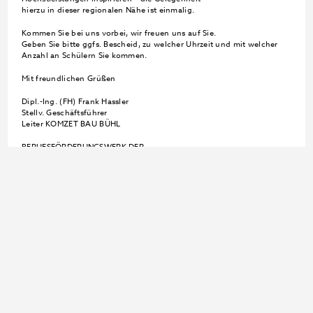
hierzu in dieser regionalen Nähe ist einmalig.
Kommen Sie bei uns vorbei, wir freuen uns auf Sie.
Geben Sie bitte ggfs. Bescheid, zu welcher Uhrzeit und mit welcher
Anzahl an Schülern Sie kommen.
Mit freundlichen Grüßen
Dipl.-Ing. (FH) Frank Hassler
Stellv. Geschäftsführer
Leiter KOMZET BAU BÜHL
BERUFSFÖRDERUNGSWERK DER
SÜDBADISCHEN BAUWIRTSCHAFT GmbH
KOMZET BAU BÜHL
Siemensstr. 4, 77815 Bühl
Tel. 07223 9339-20, Fax 07223 9339-50
Email: hassler@bfw-suedbaden.de
www.bfw-suedbaden.de
Geschäftsführerin: Cornelia Rupp-Hafner
Registergericht: Amtsgericht Freiburg i.Br.
Handelsregister: HRB Nr. 148
Zurück zur Blog-Übersicht