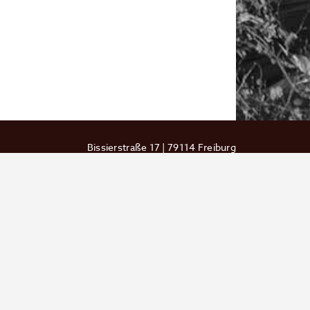
Bissierstraße 17 | 79114 Freiburg
Tel.:
0761 201-7741
| Fax.: 0761 201-7498
Intranet
Datenschutzerklärung
Impressum
Partner