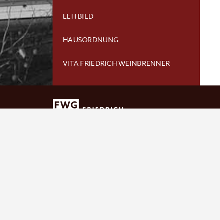
LEITBILD
HAUSORDNUNG
VITA FRIEDRICH WEINBRENNER
Sekretariat
Öffnun
Schulleitung
Betrie
Bibliothek
Ferien
Hausmeister
Downl