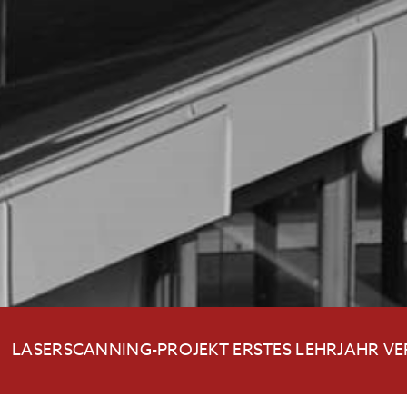
LASERSCANNING-PROJEKT ERSTES LEHRJAHR V