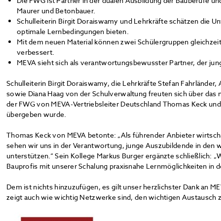
Die FWG ist Partner in der dualen Ausbildung der Bauberufe und
Maurer und Betonbauer. ​
Schulleiterin Birgit Doraiswamy und Lehrkräfte schätzen die 
optimale Lernbedingungen bieten.
Mit dem neuen Material können zwei Schülergruppen gleichzeiti
verbessert.
MEVA sieht sich als verantwortungsbewusster Partner, der jung
Schulleiterin Birgit Doraiswamy, die Lehrkräfte Stefan Fahrlände
sowie Diana Haag von der Schulverwaltung freuten sich über das 
der FWG von MEVA-Vertriebsleiter Deutschland Thomas Keck und Ge
übergeben wurde.
Thomas Keck von MEVA betonte: „Als führender Anbieter wirtscha
sehen wir uns in der Verantwortung, junge Auszubildende in den 
unterstützen.“ Sein Kollege Markus Burger ergänzte schließlich: „
Bauprofis mit unserer Schalung praxisnahe Lernmöglichkeiten in 
Dem ist nichts hinzuzufügen, es gilt unser herzlichster Dank an M
zeigt auch wie wichtig Netzwerke sind, den wichtigen Austausch 