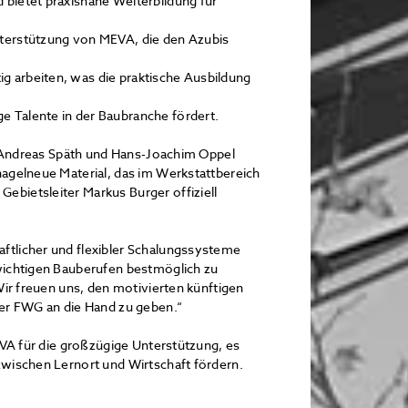
 bietet praxisnahe Weiterbildung für
Unterstützung von MEVA, die den Azubis
g arbeiten, was die praktische Ausbildung
e Talente in der Baubranche fördert.
r, Andreas Späth und Hans-Joachim Oppel
nagelneue Material, das im Werkstattbereich
bietsleiter Markus Burger offiziell
ftlicher und flexibler Schalungssysteme
wichtigen Bauberufen bestmöglich zu
Wir freuen uns, den motivierten künftigen
der FWG an die Hand zu geben.“
EVA für die großzügige Unterstützung, es
zwischen Lernort und Wirtschaft fördern.