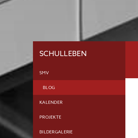
SCHULLEBEN
SMV
BLOG
KALENDER
PROJEKTE
BILDERGALERIE