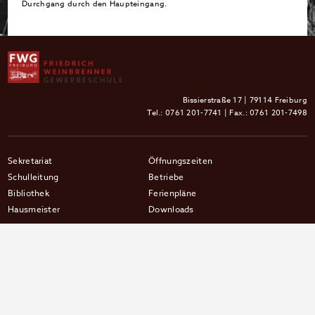
Durchgang durch den Haupteingang.
Bissierstraße 17 | 79114 Freiburg
Tel.:
0761 201-7741
| Fax.: 0761 201-7498
Sekretariat
Öffnungszeiten
Schulleitung
Betriebe
Bibliothek
Ferienpläne
Hausmeister
Downloads
SMV
Intranet
Unterstützer
Datenschutzerklärung
Elternbeirat/Ausbilderbeirat
Impressum
Personalrat
Partner